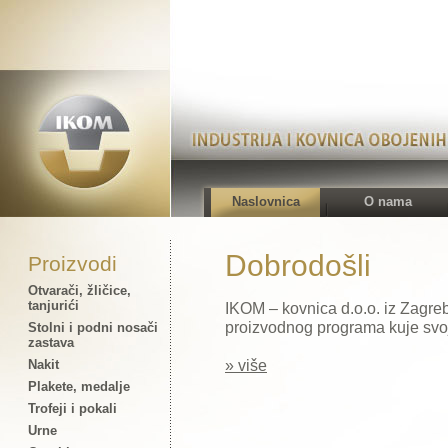
Naslovnica
O nama
Dobrodošli
Proizvodi
Otvarači, žličice,
tanjurići
IKOM – kovnica d.o.o. iz Zagre
proizvodnog programa kuje svoj
Stolni i podni nosači
zastava
» više
Nakit
Plakete, medalje
Trofeji i pokali
Urne